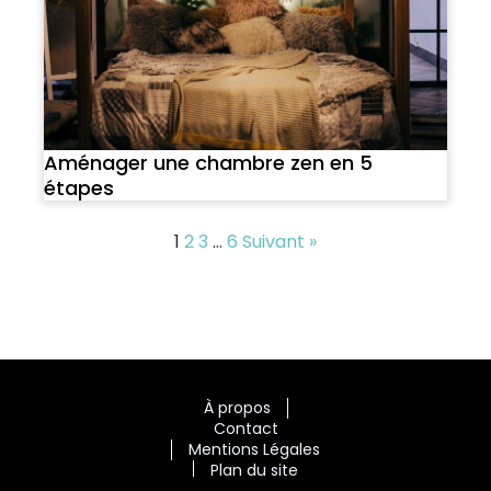
Aménager une chambre zen en 5
étapes
1
2
3
…
6
Suivant »
À propos
Contact
Mentions Légales
Plan du site